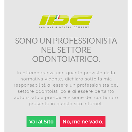
SONO UN PROFESSIONISTA
NEL SETTORE
ODONTOIATRICO.
In ottemperanza con quanto previsto dalla
normativa vigente, dichiaro sotto la mia
responsabilità di essere un professionista del
DR. MOHAMED ALI
Doctor
settore odontoiatrico e di essere pertanto
Nella mia carriera come implantologo e chirurgo
autorizzato a prendere visione del contenuto
orale ho usato diversi tipi di impianti e diverse
presente in questo sito internet.
tecniche di montaggio. Sono sempre in cerca di
innovazioni in questo campo. Posso affermare
che IDC® progettano impianti assolutamente
originali con caratteristiche strutturali uniche: i
Vai al Sito
No, me ne vado.
risultati sono impressionanti sia durante la fase
chirurgica che post-chirurgica.