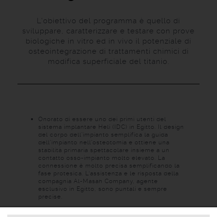
L’obiettivo del programma è quello di
sviluppare, caratterizzare e testare con prove
biologiche in vitro ed in vivo il potenziale di
osteointegrazione di trattamenti chimici di
modifica superficiale del titanio.
Onorato di essere uno dei primi utenti del
sistema implantare Heli (IDC) in Egitto. Il design
del corpo dell'impianto semplifica la guida
dell'impianto nell'osteotomia e ottiene una
stabilità primaria spettacolare insieme a un
contatto osso-impianto molto elevato. La
connessione è molto precisa semplificando la
fase protesica. L’assistenza e le risposta della
compagnia Al-Masah Company, agente
esclusivo in Egitto, sono puntali e sempre
precise.