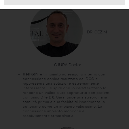
DR. GEZIM
GJURA
Doctor
HeliKon
, è l’impianto ad esagono interno con
connessione conica realizzato da IDC® e
rappresenta una soluzione estremamente
interessante. Le spire che lo caratterizzano lo
rendono un valido aiuto soprattutto con pazienti
con osso D4e D5. Garantisce una straordinaria
stabilità primaria e la facilità di inserimento lo
collocano come un impianto validissimo. La
connessione impianto moncone è
assolutamente straordinaria.