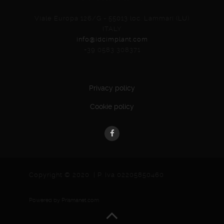
Viale Europa 126/G - 55013 loc. Lammari (LU)
ITALY
info@idcimplant.com
+39 0583 308371
Privacy policy
Cookie policy
Copyright © 2020 | P. Iva 02205850460
Powered by
Prismanet.com