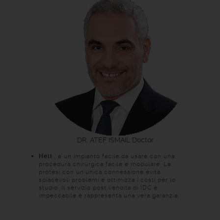
DR. ATEF ISMAIL
Doctor
Heli
, è un impianto facile da usare con una
procedura chirurgica facile e modulare. La
protesi con un'unica connessione evita
spiacevoli problemi e ottimizza i costi per lo
studio. Il servizio post vendita di IDC è
impeccabile e rappresenta una vera garanzia.