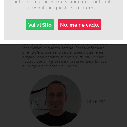
autorizzato a prendere visione del contenuto
presente in questo sito internet.
Vai al Sito
No, me ne vado.
DR. MOHAMED ALI
Doctor
Nella mia carriera come implantologo e chirurgo
orale ho usato diversi tipi di impianti e diverse
tecniche di montaggio. Sono sempre in cerca di
innovazioni in questo campo. Posso affermare
che IDC® progettano impianti assolutamente
originali con caratteristiche strutturali uniche: i
risultati sono impressionanti sia durante la fase
chirurgica che post-chirurgica.
DR. GEZIM