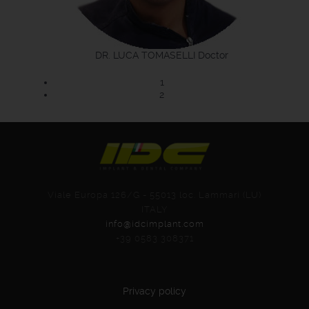
DR. LUCA TOMASELLI
Doctor
1
2
Viale Europa 126/G - 55013 loc. Lammari (LU)
ITALY
info@idcimplant.com
+39 0583 308371
Privacy policy