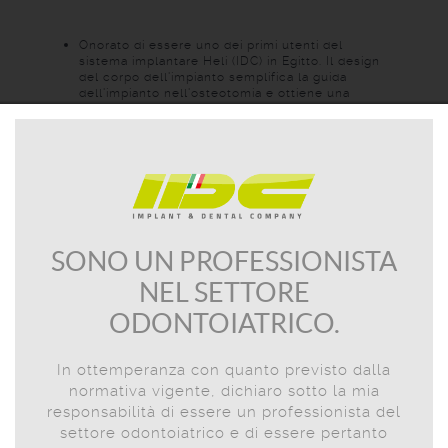
Onorato di essere uno dei primi utenti del
sistema implantare Heli (IDC) in Egitto. Il design
del corpo dell'impianto semplifica la guida
dell'impianto nell'osteotomia e ottiene una
stabilità primaria spettacolare insieme a un
contatto osso-impianto molto elevato. La
connessione è molto precisa semplificando la
fase protesica. L’assistenza e le risposta della
compagnia Al-Masah Company, agente
esclusivo in Egitto, sono puntali e sempre
precise.
SONO UN PROFESSIONISTA
NEL SETTORE
ODONTOIATRICO.
In ottemperanza con quanto previsto dalla
normativa vigente, dichiaro sotto la mia
responsabilità di essere un professionista del
settore odontoiatrico e di essere pertanto