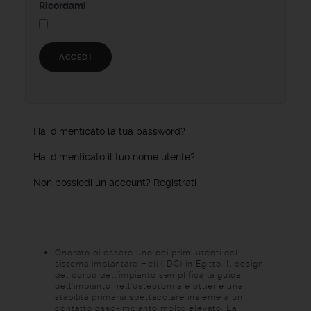
Ricordami
ACCEDI
Hai dimenticato la tua password?
Hai dimenticato il tuo nome utente?
Non possiedi un account? Registrati
Onorato di essere uno dei primi utenti del
sistema implantare Heli (IDC) in Egitto. Il design
del corpo dell'impianto semplifica la guida
dell'impianto nell'osteotomia e ottiene una
stabilità primaria spettacolare insieme a un
contatto osso-impianto molto elevato. La