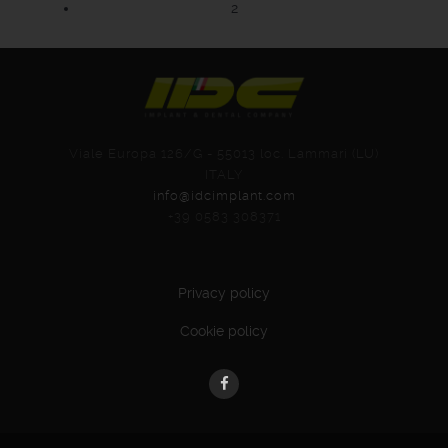
2
Viale Europa 126/G - 55013 loc. Lammari (LU)
ITALY
info@idcimplant.com
+39 0583 308371
Privacy policy
Cookie policy