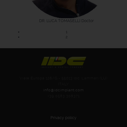
DR. LUCA TOMASELLI
Doctor
1
2
Viale Europa 126/G - 55013 loc. Lammari (LU)
ITALY
info@idcimplant.com
+39 0583 308371
Privacy policy