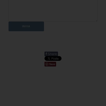
INVIA
f
Share
Save