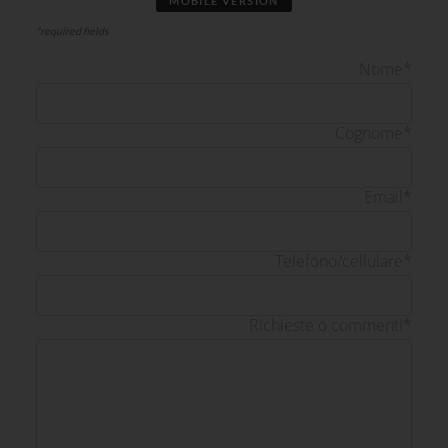
MOBILE VERSION
*
required fields
Nome
*
Cognome
*
Email
*
Telefono/cellulare
*
Richieste o commenti
*